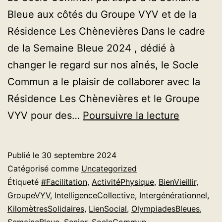
Bleue aux côtés du Groupe VYV et de la
Résidence Les Chènevières Dans le cadre
de la Semaine Bleue 2024 , dédié à
changer le regard sur nos aînés, le Socle
Commun a le plaisir de collaborer avec la
Résidence Les Chènevières et le Groupe
Le
VYV pour des…
Poursuivre la lecture
Socle
Commun
Publié le
30 septembre 2024
s’engage
Catégorisé comme
Uncategorized
pour
Étiqueté
#Facilitation
,
ActivitéPhysique
,
BienVieillir
,
GroupeVYV
,
IntelligenceCollective
,
Intergénérationnel
,
la
KilomètresSolidaires
,
LienSocial
,
OlympiadesBleues
,
Semaine
SemaineBleue
,
Senior
,
SocleCommun