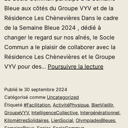
Bleue aux côtés du Groupe VYV et de la
Résidence Les Chènevières Dans le cadre
de la Semaine Bleue 2024 , dédié à
changer le regard sur nos aînés, le Socle
Commun a le plaisir de collaborer avec la
Résidence Les Chènevières et le Groupe
Le
VYV pour des…
Poursuivre la lecture
Socle
Commun
Publié le
30 septembre 2024
s’engage
Catégorisé comme
Uncategorized
pour
Étiqueté
#Facilitation
,
ActivitéPhysique
,
BienVieillir
,
GroupeVYV
,
IntelligenceCollective
,
Intergénérationnel
,
la
KilomètresSolidaires
,
LienSocial
,
OlympiadesBleues
,
Semaine
SemaineBleue
,
Senior
,
SocleCommun