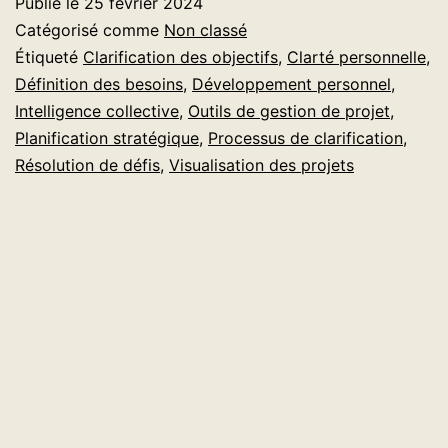
Publié le
25 février 2024
Besoins,
Catégorisé comme
Non classé
un
Étiqueté
Clarification des objectifs
,
Clarté personnelle
,
Définition des besoins
,
Développement personnel
,
Fondement
Intelligence collective
,
Outils de gestion de projet
,
Solide
Planification stratégique
,
Processus de clarification
,
!
Résolution de défis
,
Visualisation des projets